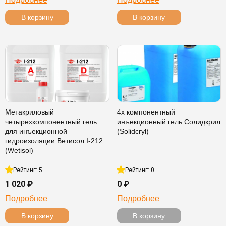
В корзину
В корзину
Метакриловый
4х компонентный
четырехкомпонентный гель
инъекционный гель Солидкрил
для инъекционной
(Solidcryl)
гидроизоляции Ветисол I-212
(Wetisol)
Рейтинг: 5
Рейтинг: 0
1 020 ₽
0 ₽
Подробнее
Подробнее
В корзину
В корзину