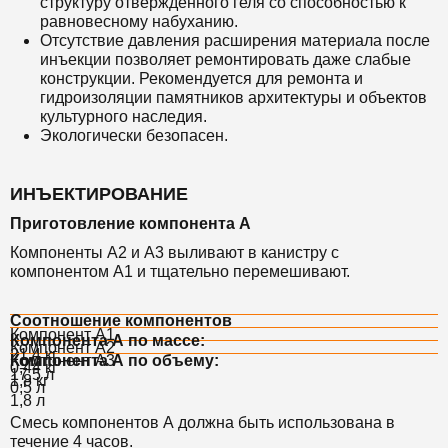
структуру отвержденного геля со способностью к
равновесному набуханию.
Отсутствие давления расширения материала после
инъекции позволяет ремонтировать даже слабые
конструкции. Рекомендуется для ремонта и
гидроизоляции памятников архитектуры и объектов
культурного наследия.
Экологически безопасен.
ИНЪЕКТИРОВАНИЕ
Приготовление компонента А
Компоненты А2 и А3 выливают в канистру с
компонентом А1 и тщательно перемешивают.
Соотношение компонентов
Компонент А1
Компонента А по массе:
Компонент А2
21,4 кг
Компонент А3
Компонента А по объему:
0,44 кг
17,5 л
1,8 кг
0,5 л
1,8 л
Смесь компонентов А должна быть использована в
течение 4 часов.