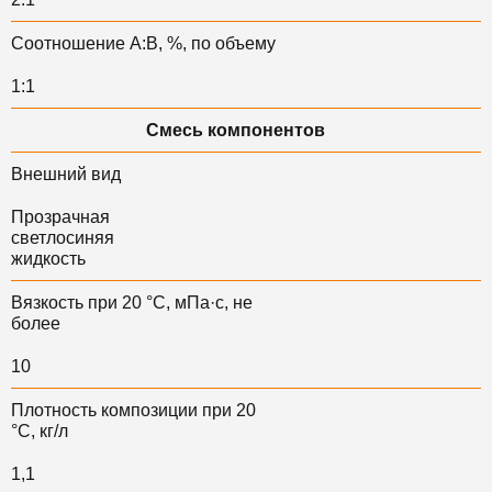
Соотношение А:В, %, по объему
1:1
Смесь компонентов
Внешний вид
Прозрачная
светлосиняя
жидкость
Вязкость при 20 °С, мПа·с, не
более
10
Плотность композиции при 20
°С, кг/л
1,1