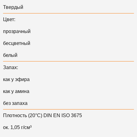
Твердый
Цвет:
прозрачный
бесцветный
белый
Запах:
как у эфира
как у амина
без запаха
Плотность (20°С) DIN EN ISO 3675
ок. 1,05 г/см³