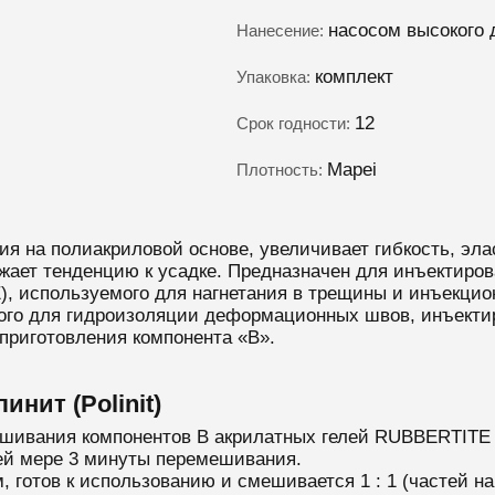
насосом высокого 
Нанесение:
комплект
Упаковка:
12
Срок годности:
Mapei
Плотность:
ция на полиакриловой основе, увеличивает гибкость, эл
жает тенденцию к усадке. Предназначен для инъектиров
), используемого для нагнетания в трещины и инъекцио
мого для гидроизоляции деформационных швов, инъекти
приготовления компонента «B».
ит (Polinit)
ешивания компонентов B акрилатных гелей RUBBERTITE
ней мере 3 минуты перемешивания.
, готов к использованию и смешивается 1 : 1 (частей н