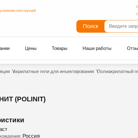
З
 усилению конструкций
С
Поиск
ании
Цены
Товары
Наши работы
Отз
яция
Акрилатные гели для инъектирования
Полиакрилатный гел
Т (POLINIT)
ристики
аст
Россия
схождения: