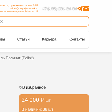
воните, принимаем звонки 24/7
+7 (495) 230-21-81
zakaz@polyalpan-msk.ru
околово-мещерская 14 офис 11
ывы
Статьи
Карьера
Контакты
ь Полинит (Polinit)
В избранное
24 000 ₽
шт
В наличии: 38 шт