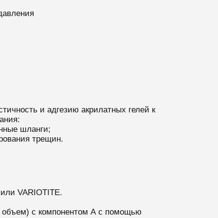
давления
астичность и адгезию акрилатных гелей к
ания:
нные шланги;
рования трещин.
 или VARIOTITE.
а объем) с компонентом А с помощью