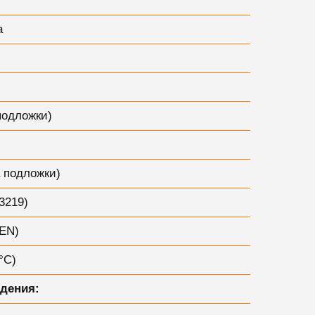
а
подложки)
а подложки)
3219)
 EN)
°С)
дения: