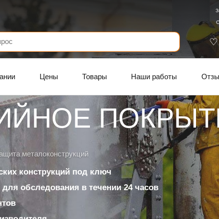
З
С
ании
Цены
Товары
Наши работы
Отз
ИЙНОЕ ПОКРЫТ
защита металоконструкций
ских конструкций под ключ
для обследования в течении 24 часов
нтов
изводителя