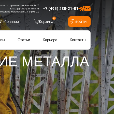
воните, принимаем звонки 24/7
+7 (495) 230-21-81
zakaz@polyalpan-msk.ru
околово-мещерская 14 офис 11
0
Войти
Избранное
Корзина
ывы
Статьи
Карьера
Контакты
ИЕ МЕТАЛЛА