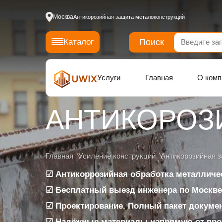
Москва
Антикорозийная защита металоконструкций
Поиск
Каталог
Услуги
Главная
О комп
АНТИКОРОЗ
Главная
Усиление конструкций
Антикорозийная 
☑ Антикоррозийная обработка металличе
☑ Бесплатный выезд инженера по Москве 
☑ Проектирование. Полный пакет докуме
☑ Надёжные материалы напрямую от про