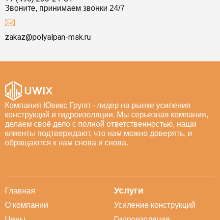
Звоните, принимаем звонки 24/7
zakaz@polyalpan-msk.ru
Компания Ювикс Групп - лидер на рынке усиления
конструкций и гидроизоляции. Мы серьезная компания,
делаем своё дело с полной ответственностью, наши
клиенты подтверждают, что нам можно доверять, и
обращаются к нам снова и снова.
Услуги
Главная
О компании
Усиление конструкций
Цены
Гидроизоляция