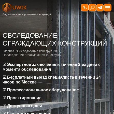
ОБСЛЕДОВАНИЕ
ОГРАЖДАЮЩИХ КОНСТРУКЦИЙ
Главная
Обследование конструкций
Обследование ограждающих конструкций
☑ Экспертное заключение в течение 3-ех дней с
момента обследования
☑ Бесплатный выезд специалиста в течении 24
часов по Москве
☑ Профессиональное оборудование
☑ Проектирование
☑ Доступные цены
☑ Гарантия в договоре