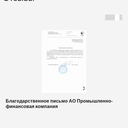
Благодарственное письмо АО Промышленно-
Б
финансовая компания
п
п