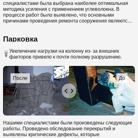
специалистами была выбрана наиболее оптимальная
методика усиления с применением углеволокна. В
процессе работ было выявлено, что основными
причинами проведения ремонта сооружения являются
истечение эксплутационного срока годности и замена
изношенных перекрытий.
Парковка
Нашими специалистами были произведены следующие
работы. Проведено обследование колонн и выявлены
критические дефекты, которые потребовалось усилить.
Увеличение нагрузки на колонну из- за внешних
Для того чтобы исключить вероятность разрушения
факторов привело к почти полному разрушению.
объекта, был выбран инновационный способ усиления
перекрытий композитными материалами. На
поврежденные перекрытия наклеивалось углеволокно,
которое увеличило несущую способность конструкции,
практически без потери объема помещений.
Нашими специалистами были произведены следующие
работы. Проведено обследование перекрытий и
выявлены критические дефекты, которые