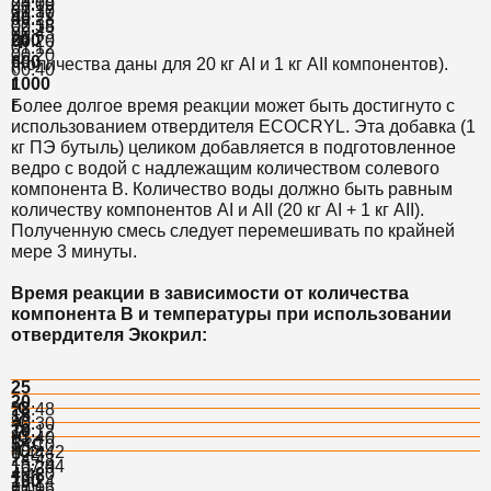
24:00
00:19
01:37
00:10
40
00:28
02:38
00:15
00:43
гр
200
00:20
01:12
00:20
г
600
(Количества даны для 20 кг AI и 1 кг AII компонентов).
00:40
г
1000
г
Более долгое время реакции может быть достигнуто с
использованием отвердителя ECOCRYL. Эта добавка (1
кг ПЭ бутыль) целиком добавляется в подготовленное
ведро с водой с надлежащим количеством солевого
компонента В. Количество воды должно быть равным
количеству компонентов AI и AII (20 кг AI + 1 кг AII).
Полученную смесь следует перемешивать по крайней
мере 3 минуты.
Время реакции в зависимости от количества
компонента B и температуры при использовании
отвердителя Экокрил:
25
20
°C
28:48
15
°C
40:30
10
10:12
°C
61:40
5 °C
15:10
°C
102:42
6:44
24:48
157:44
10:20
40:20
4:48
100
13:24
60:16
7:00