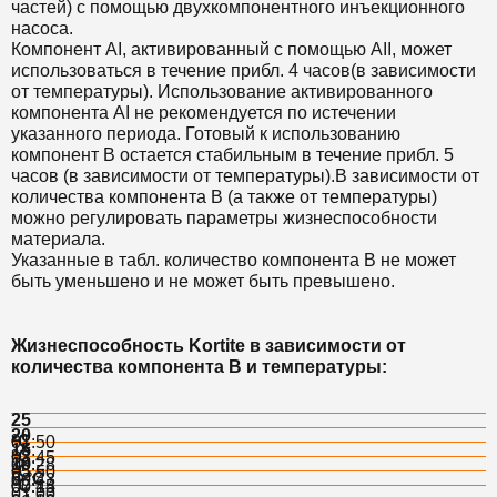
частей) с помощью двухкомпонентного инъекционного
насоса.
Компонент AI, активированный с помощью AII, может
использоваться в течение прибл. 4 часов(в зависимости
от температуры). Использование активированного
компонента AI не рекомендуется по истечении
указанного периода. Готовый к использованию
компонент B остается стабильным в течение прибл. 5
часов (в зависимости от температуры).В зависимости от
количества компонента B (а также от температуры)
можно регулировать параметры жизнеспособности
материала.
Указанные в табл. количество компонента B не может
быть уменьшено и не может быть превышено.
Жизнеспособность
Kortite
в зависимости от
количества компонента B и температуры:
25
20
°C
01:50
15
°C
03:45
10
00:28
°C
05:50
5 °C
00:43
°C
07:45
00:14
01:00