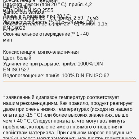
Консистенция: твердый
Вязкость смеси (при 20 ° С): прибл. 4,2
Цвет: белый
мПа DIN EN ISO 2555
Запах: без запаха
Данные о реакции при 20 ° С:
Плотность (при 20 ° C): прибл. 2,59 г / см3
Жизнеспособность **: 10 с - 24 мин. DIN
Объемная плотность (при 20 ° C): прибл. 1,15
EN 14022
г / см3
Окончательное отверждение ** 1 - 40
мин
Консистенция: мягко-эластичная
Цвет: белый
Удлинение при разрыве: прибл. 1000% DIN
EN ISO 527
Водопоглощение: прибл. 100% DIN EN ISO 62
* заявленный диапазон температур соответствует
нашим рекомендациям. Как правило, продукт реагирует
даже при очень низких температурах (исходя из нашего
опыта до -15 ° C) или более высоких значениях, выше
чем + 40 ° C. Следует признать, что могут возникнуть
проблемы, которые не имеют прямого отношения к
свойствам материала. При сильном морозе воздушные
трубки насоса могут замерзнуть или внутри герметичного