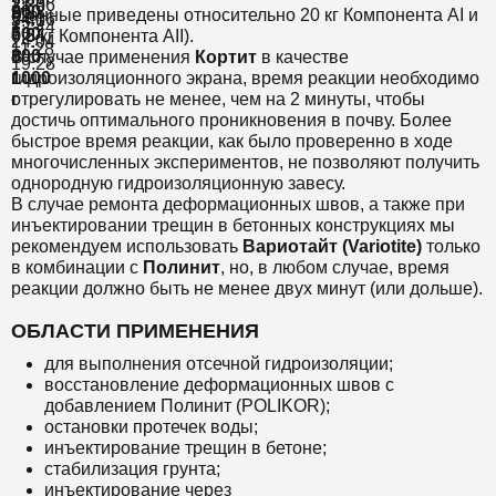
21:36
3:30
г
200
9:23
(Данные приведены относительно 20 кг Компонента AI и
34:16
5:40
12:44
г
500
7:24
0,5 кг Компонента AII).
24:04
11:28
г
800
В случае применения
Кортит
в качестве
19:28
г
гидроизоляционного экрана, время реакции необходимо
1000
отрегулировать не менее, чем на 2 минуты, чтобы
г
достичь оптимального проникновения в почву. Более
быстрое время реакции, как было проверенно в ходе
многочисленных экспериментов, не позволяют получить
однородную гидроизоляционную завесу.
В случае ремонта деформационных швов, а также при
инъектировании трещин в бетонных конструкциях мы
рекомендуем использовать
Вариотайт (Variotite)
только
в комбинации с
Полинит
, но, в любом случае, время
реакции должно быть не менее двух минут (или дольше).
ОБЛАСТИ ПРИМЕНЕНИЯ
для выполнения отсечной гидроизоляции;
восстановление деформационных швов с
добавлением Полинит (POLIKOR);
остановки протечек воды;
инъектирование трещин в бетоне;
стабилизация грунта;
инъектирование через