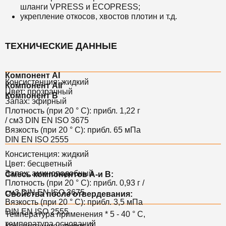
шланги
VPRESS
и
ECOPRESS;
укрепление откосов,
хвостов плотин
и т.д.
ТЕХНИЧЕСКИЕ ДАННЫЕ
Компонент AI
Консистенция: жидкий
Компонент AII
Цвет: прозрачный
Компонент B
Запах: эфирный
Плотность (при 20 ° C): прибл. 1,22 г
/ см3 DIN EN ISO 3675
Вязкость (при 20 ° С): прибл. 65 мПа
DIN EN ISO 2555
Консистенция: жидкий
Цвет: бесцветный
Запах: аминоподобный
Смесь компонентов A-и B:
Плотность (при 20 ° C): прибл. 0,93 г /
см3 DIN EN ISO 3675
Свойства после отвердевания:
Вязкость (при 20 ° С): прибл. 3,5 мПа
DIN EN ISO 2555
Температура применения * 5 - 40 ° С,
температура оснований