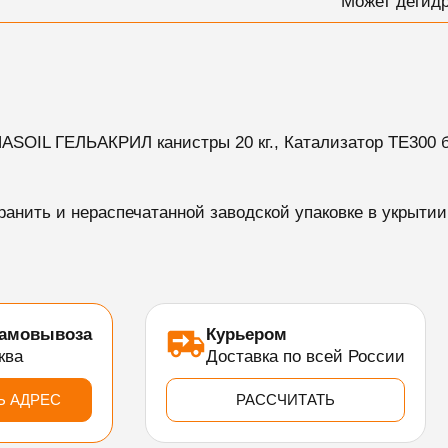
Может дегидр
HASOIL ГЕЛЬАКРИЛ канистры 20 кг., Катализатор TE300 б
хранить и нераспечатанной заводской упаковке в укрытии
самовывоза
Курьером
ква
Доставка по всей России
Ь АДРЕС
РАССЧИТАТЬ