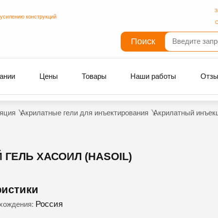
З
 усилению конструкций
С
Поиск
ании
Цены
Товары
Наши работы
Отз
яция
Акрилатные гели для инъектирования
Акрилатный инъекц
ЕЛЬ ХАСОИЛ (HASOIL)
ристики
Россия
схождения: