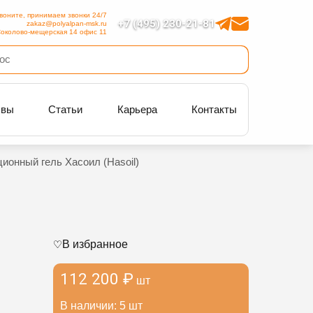
воните, принимаем звонки 24/7
+7 (495) 230-21-81
zakaz@polyalpan-msk.ru
околово-мещерская 14 офис 11
ывы
Статьи
Карьера
Контакты
ионный гель Хасоил (Hasoil)
В избранное
112 200 ₽
шт
В наличии: 5 шт