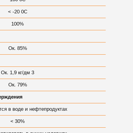
< -20 0С
100%
Ок. 85%
Ок. 1,9 кг/дм 3
Ок. 79%
ерждения
тся в воде и нефтепродуктах
< 30%