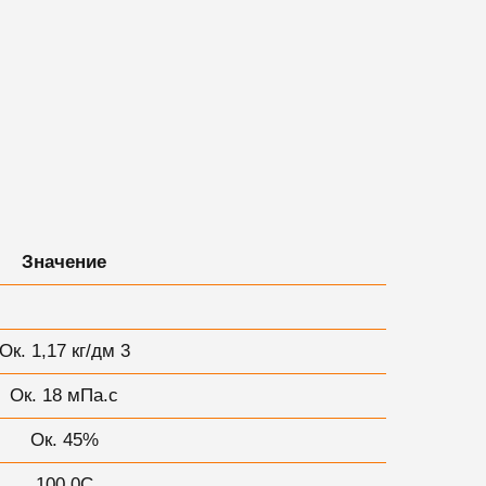
Значение
Ок. 1,17 кг/дм 3
Ок. 18 мПа.с
Ок. 45%
100 0С