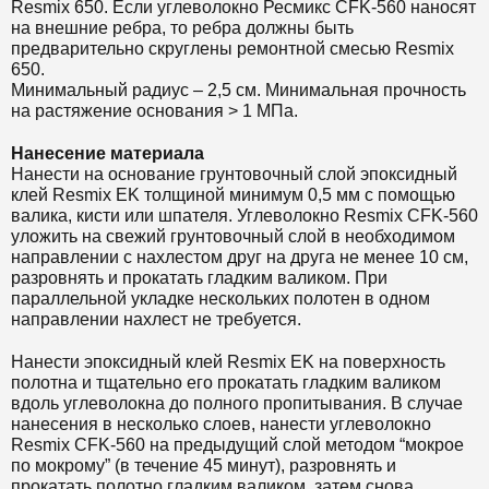
Resmix 650. Если углеволокно
Ресмикс CFK-560
наносят
на внешние ребра, то ребра должны быть
предварительно скруглены ремонтной смесью Resmix
650.
Минимальный радиус – 2,5 см. Минимальная прочность
на растяжение основания > 1 МПа.
Нанесение материала
Нанести на основание грунтовочный слой эпоксидный
клей Resmix EK толщиной минимум 0,5 мм с помощью
валика, кисти или шпателя. Углеволокно Resmix CFK-560
уложить на свежий грунтовочный слой в необходимом
направлении с нахлестом друг на друга не менее 10 см,
разровнять и прокатать гладким валиком. При
параллельной укладке нескольких полотен в одном
направлении нахлест не требуется.
Нанести эпоксидный клей Resmix EK на поверхность
полотна и тщательно его прокатать гладким валиком
вдоль углеволокна до полного пропитывания. В случае
нанесения в несколько слоев, нанести углеволокно
Resmix CFK-560 на предыдущий слой методом “мокрое
по мокрому” (в течение 45 минут), разровнять и
прокатать полотно гладким валиком, затем снова