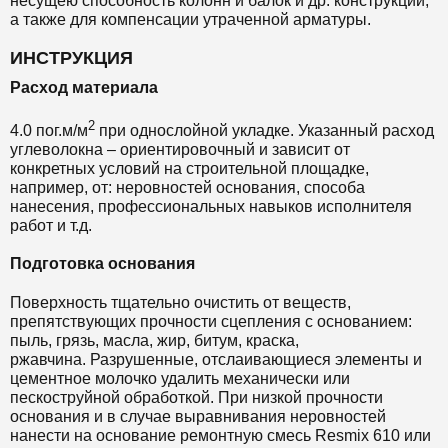
несущею способность колонн и балок и др. конструкций,
а также для компенсации утраченной арматуры.
ИНСТРУКЦИЯ
Расход материала
2
4.0 пог.м/м
при однослойной укладке.
Указанный расход
углеволокна – ориентировочный и зависит от
конкретных условий на строительной площадке,
например, от: неровностей основания, способа
нанесения, профессиональных навыков исполнителя
работ и т.д.
Подготовка основания
Поверхность тщательно очистить от веществ,
препятствующих прочности сцепления с основанием:
пыль, грязь, масла, жир, битум, краска,
ржавчина. Разрушенные, отслаивающиеся элементы и
цементное молочко удалить механически или
пескоструйной обработкой. При низкой прочности
основания и в случае выравнивания неровностей
нанести на основание ремонтную смесь Resmix 610 или