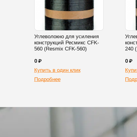
Углеволокно для усиления
Угле
конструкций Ресмикс CFK-
конс
560 (Resmix CFK-560)
240 
0 ₽
0 ₽
Купить в один клик
Купи
Подробнее
Подр