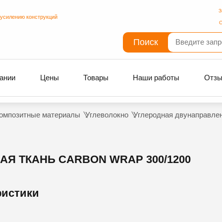
З
 усилению конструкций
С
Поиск
ании
Цены
Товары
Наши работы
Отз
омпозитные материалы
Углеволокно
Углеродная двунаправлен
Я ТКАНЬ CARBON WRAP 300/1200
ристики