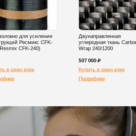
волокно для усиления
Двунаправленная
трукций Ресмикс CFK-
углеродная ткань Carbo
(Resmix CFK-240)
Wrap 240/1200
507 000 ₽
ть в один клик
Купить в один клик
обнее
Подробнее