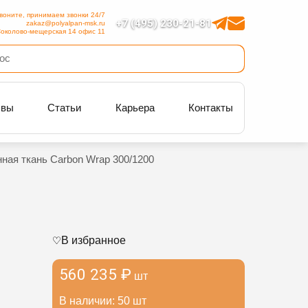
воните, принимаем звонки 24/7
+7 (495) 230-21-81
zakaz@polyalpan-msk.ru
околово-мещерская 14 офис 11
ывы
Статьи
Карьера
Контакты
ная ткань Carbon Wrap 300/1200
В избранное
560 235 ₽
шт
В наличии: 50 шт