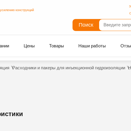
З
 усилению конструкций
С
Поиск
ании
Цены
Товары
Наши работы
Отз
яция
Расходники и пакеры для инъекционной гидроизоляции
Н
ристики