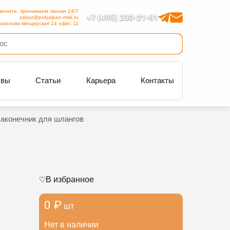
воните, принимаем звонки 24/7
+7 (495) 230-21-81
zakaz@polyalpan-msk.ru
околово-мещерская 14 офис 11
ывы
Статьи
Карьера
Контакты
аконечник для шлангов
В избранное
0 ₽
шт
Нет в наличии