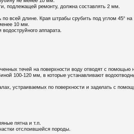
лубину не менее 10 мм.
и, подлежащей ремонту, должна составлять 2 мм.
по всей длине. Края штрабы срубить под углом 45° на 
менее 10 мм.
 водоструйного аппарата.
енных течей на поверхности воду отводят с помощью н
иной 100-120 мм, в которые устанавливают водоотводн
алах, устраиваемых по поверхности и заделать с помо
яные пятна и т.п.
частки отслоившейся породы.