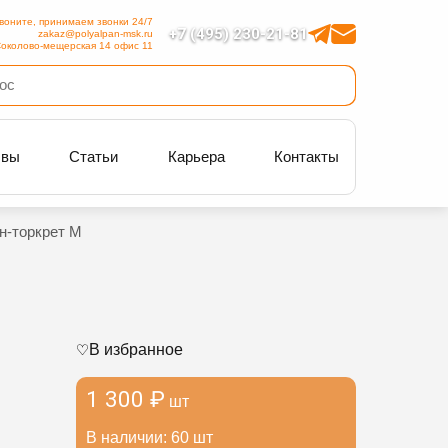
воните, принимаем звонки 24/7
+7 (495) 230-21-81
zakaz@polyalpan-msk.ru
околово-мещерская 14 офис 11
ывы
Статьи
Карьера
Контакты
н-торкрет М
В избранное
1 300 ₽
шт
В наличии: 60 шт