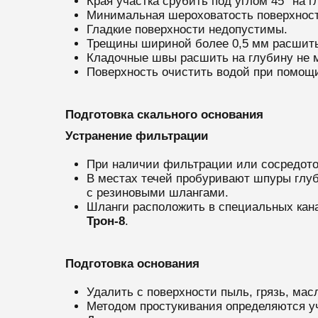
Края участка срубить под углом 45° на г
Минимальная шероховатость поверхност
Гладкие поверхности недопустимы.
Трещины шириной более 0,5 мм расшить 
Кладочные швы расшить на глубину не 
Поверхность очистить водой при помощи
Подготовка скального основания
Устранение фильтрации
При наличии фильтрации или сосредоточ
В местах течей пробуривают шпуры глуб
с резиновыми шлангами.
Шланги расположить в специальных кан
Трон-8
.
Подготовка основания
Удалить с поверхности пыль, грязь, масл
Методом простукивания определяются у