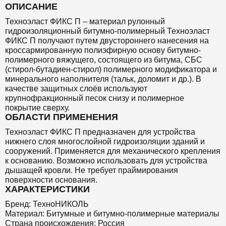
ОПИСАНИЕ
Техноэласт ФИКС П – материал рулонный
гидроизоляционный битумно-полимерный Техноэласт
ФИКС П получают путем двустороннего нанесения на
кроссармированную полиэфирную основу битумно-
полимерного вяжущего, состоящего из битума, СБС
(стирол-бутадиен-стирол) полимерного модификатора и
минерального наполнителя (тальк, доломит и др.). В
качестве защитных слоёв используют
крупнофракционный песок снизу и полимерное
покрытие сверху.
ОБЛАСТИ ПРИМЕНЕНИЯ
Техноэласт ФИКС П предназначен для устройства
нижнего слоя многослойной гидроизоляции зданий и
сооружений. Применяется для механического крепления
к основанию. Возможно использовать для устройства
дышащей кровли. Не требует праймирования
поверхности основания.
ХАРАКТЕРИСТИКИ
Бренд: ТехноНИКОЛЬ
Материал: Битумные и битумно-полимерные материалы
Страна происхождения: Россия