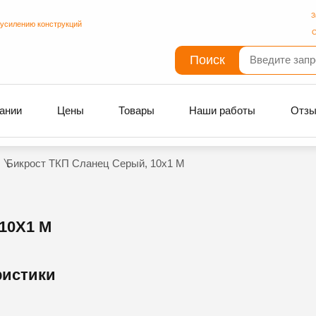
З
 усилению конструкций
С
Поиск
ании
Цены
Товары
Наши работы
Отз
Бикрост ТКП Сланец Серый, 10х1 М
10Х1 М
ристики