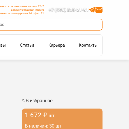
воните, принимаем звонки 24/7
+7 (495) 230-21-81
zakaz@polyalpan-msk.ru
околово-мещерская 14 офис 11
ывы
Статьи
Карьера
Контакты
В избранное
1 672 ₽
шт
В наличии: 30 шт