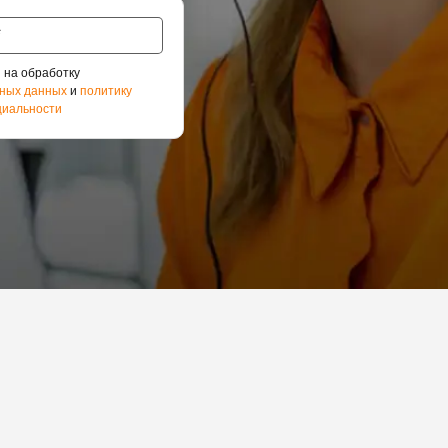
 на обработку
ных данных
и
политику
иальности