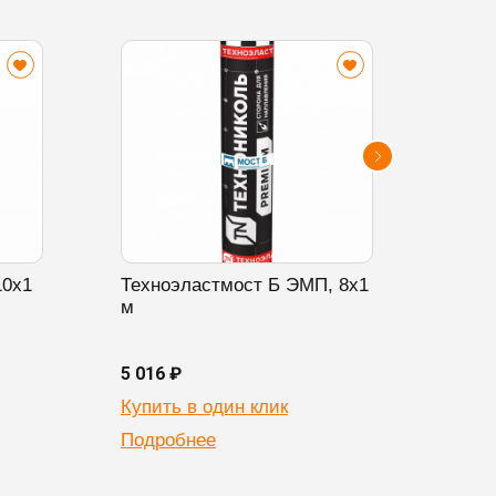
10х1
Техноэластмост Б ЭМП, 8х1
Техн
м
20х1
5 016 ₽
6 524
Купить в один клик
Купи
Подробнее
Подр