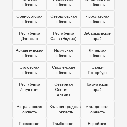
область
область
область
Оренбургская
Свердловская
Ярославская
область
область
область
Республика
Республика
Забайкальский
Дагестан
Саха (Якутия)
край
Архангельская
Иркутская
Липецкая
область
область
область
Орловская
Смоленская
Санкт-
область
область
Петербург
Республика
Северная
Камчатский
Ингушетия
Осетия –
край
Алания
Астраханская
Калининградская
Магаданская
область
область
область
Пензенская
Тамбовская
Еврейская