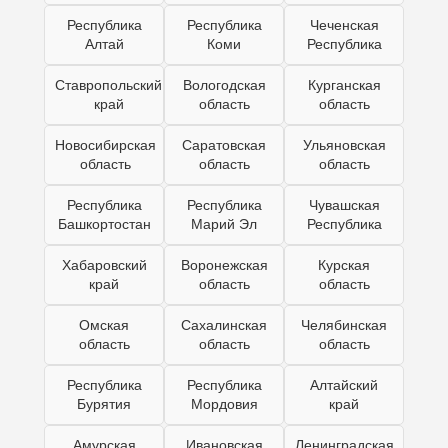
Республика
Республика
Чеченская
Алтай
Коми
Республика
Ставропольский
Вологодская
Курганская
край
область
область
Новосибирская
Саратовская
Ульяновская
область
область
область
Республика
Республика
Чувашская
Башкортостан
Марий Эл
Республика
Хабаровский
Воронежская
Курская
край
область
область
Омская
Сахалинская
Челябинская
область
область
область
Республика
Республика
Алтайский
Бурятия
Мордовия
край
Амурская
Ивановская
Ленинградская