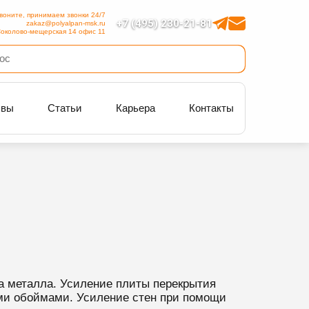
воните, принимаем звонки 24/7
+7 (495) 230-21-81
zakaz@polyalpan-msk.ru
околово-мещерская 14 офис 11
ывы
Статьи
Карьера
Контакты
а металла. Усиление плиты перекрытия
ми обоймами. ⁠Усиление стен при помощи