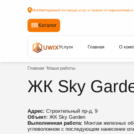
Москва
Надежный поставщик услуг и товаров по гидроизоляции и
Каталог
Услуги
Главная
О комп
Главная
Наши работы
ЖК Sky Gard
Адрес:
Строительный пр-д, 9
Объект:
ЖК Sky Garden
Выполненная работа:
Монтаж железных обо
углеволокном с последующем нанесение огн