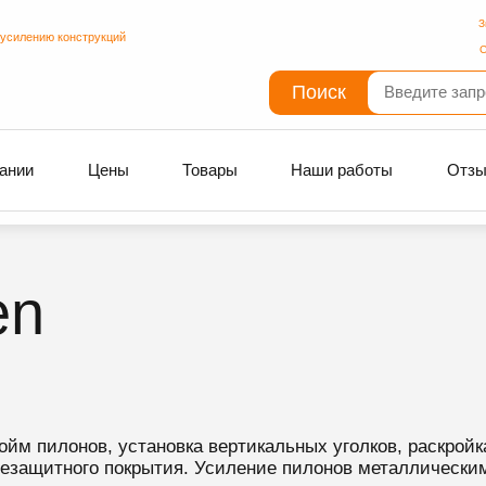
З
 усилению конструкций
С
Поиск
ании
Цены
Товары
Наши работы
Отз
en
йм пилонов, установка вертикальных уголков, раскройк
езащитного покрытия. ⁠Усиление пилонов металлически