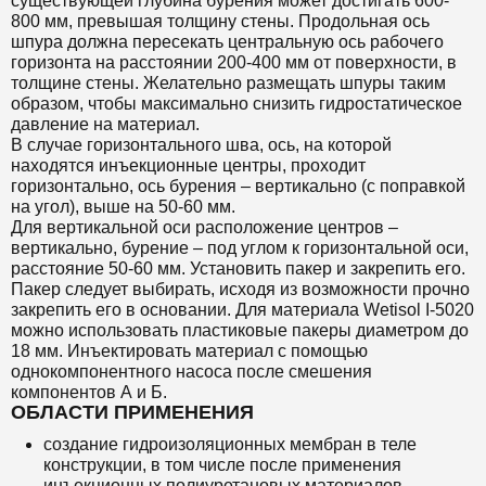
существующей глубина бурения может достигать 600-
800 мм, превышая толщину стены. Продольная ось
шпура должна пересекать центральную ось рабочего
горизонта на расстоянии 200-400 мм от поверхности, в
толщине стены. Желательно размещать шпуры таким
образом, чтобы максимально снизить гидростатическое
давление на материал.
В случае горизонтального шва, ось, на которой
находятся инъекционные центры, проходит
горизонтально, ось бурения – вертикально (с поправкой
на угол), выше на 50-60 мм.
Для вертикальной оси расположение центров –
вертикально, бурение – под углом к горизонтальной оси,
расстояние 50-60 мм. Установить пакер и закрепить его.
Пакер следует выбирать, исходя из возможности прочно
закрепить его в основании. Для материала Wetisol I-5020
можно использовать пластиковые пакеры диаметром до
18 мм. Инъектировать материал с помощью
однокомпонентного насоса после смешения
компонентов А и Б.
ОБЛАСТИ ПРИМЕНЕНИЯ
создание гидроизоляционных мембран в теле
конструкции, в том числе после применения
инъекционных полиуретановых материалов