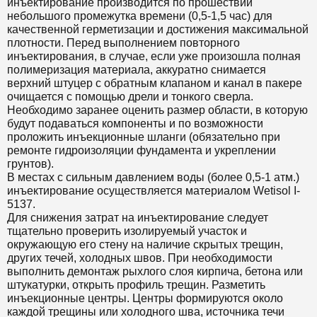
инъектирование производится по прошествии
небольшого промежутка времени (0,5-1,5 час) для
качественной герметизации и достижения максимальной
плотности. Перед выполнением повторного
инъектирования, в случае, если уже произошла полная
полимеризация материала, аккуратно снимается
верхний штуцер с обратным клапаном и канал в пакере
очищается с помощью дрели и тонкого сверла.
Необходимо заранее оценить размер области, в которую
будут подаваться компоненты и по возможности
проложить инъекционные шланги (обязательно при
ремонте гидроизоляции фундамента и укреплении
грунтов).
В местах с сильным давлением воды (более 0,5-1 атм.)
инъектирование осуществляется материалом Wetisol I-
5137.
Для снижения затрат на инъектирование следует
тщательно проверить изолируемый участок и
окружающую его стену на наличие скрытых трещин,
других течей, холодных швов. При необходимости
выполнить демонтаж рыхлого слоя кирпича, бетона или
штукатурки, открыть профиль трещин. Разметить
инъекционные центры. Центры формируются около
каждой трещины или холодного шва, источника течи