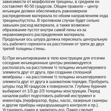
зависимости от морфологии трещины, в среднем он
составляет 40-50 градусов. Общее правило – центр
инъекции должен обеспечивать равномерное
распределение материала по обоим направлениям хода
трещины/пустоты. В противном случае будет сильно
завышен расход материала, а также возможно
образование пустот внутри самой пены из-за
неравномерного распределения материала.
Продольная ось шпура должна пересекать центральную
ось рабочего горизонта на расстоянии от трети до двух
третей толщины стены.
Б) При инъектировании в тело конструкции для отсечки
соседние инъекционные центры рекомендуется
располагать на расстоянии ½ толщины инъектируемого
элемента друг от друга, при создании сплошной
мембраны – на расстоянии ½ толщины инъектируемого
элемента друг от друга в шахматном порядке. Пробурить
шпуры под 90 градусов к поверхности. Глубину бурения
выбирают от 1/3 до 2/3 толщины конструкции. Перед
началом работ подготовить рабочий инструмент и
инвентарь (перфоратор, буры, насос, лазерные сканеры
и другие приборы неразрушающего контроля и пр.).
Установить пакер и закрепить его. Пакер следует