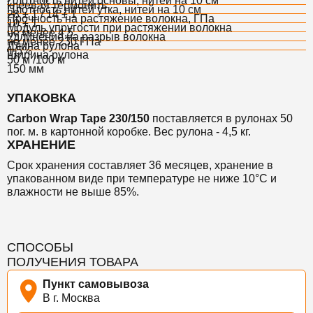
Плотность нитей основы, нитей на 10 см
клеевая термонить
Плотность нитей утка, нитей на 10 см
28 ± 1 / 14 ± 1
Прочность на растяжение волокна, ГПа
10 ± 1
Модуль упругости при растяжении волокна
не менее 4,5
Удлинение на разрыв волокна
не менее 230 ГПа
Длина рулона
1,5%
Ширина рулона
50 м /100 м
150 мм
УПАКОВКА
Carbon Wrap Tape 230/150
поставляется
в рулонах 50
пог. м. в картонной коробке.
Вес рулона - 4,5 кг.
ХРАНЕНИЕ
Срок хранения
составляет 36 месяцев,
хранение в
упакованном виде при температуре не ниже 10°С и
влажности не выше 85%.
СПОСОБЫ
ПОЛУЧЕНИЯ ТОВАРА
Пункт самовывоза
В г. Москва