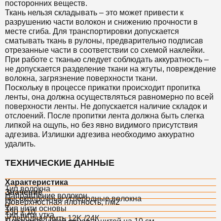
посторонних веществ.
Ткань нельзя складывать – это может привести к
разрушению части волокон и снижению прочности в
месте сгиба. Для транспортировки допускается
сматывать ткань в рулоны, предварительно подписав
отрезанные части в соответствии со схемой наклейки.
При работе с тканью следует соблюдать аккуратность –
не допускается разделение ткани на жгуты, повреждение
волокна, загрязнение поверхности ткани.
Поскольку в процессе прикатки происходит пропитка
ленты, она должна осуществляться равномерно по всей
поверхности ленты. Не допускается наличие складок и
отслоений. После пропитки лента должна быть слегка
липкой на ощупь, но без явно видимого присутствия
адгезива. Излишки адгезива необходимо аккуратно
удалить.
ТЕХНИЧЕСКИЕ ДАННЫЕ
Характеристика
Тип волокна
Значение
Направление волокон
высокопрочные углеродные волокна
Поверхностная плотность, г/м2
0°
Тип нити основы
230 ± 10
Тип нити утка
углеродная нить 12K /24К