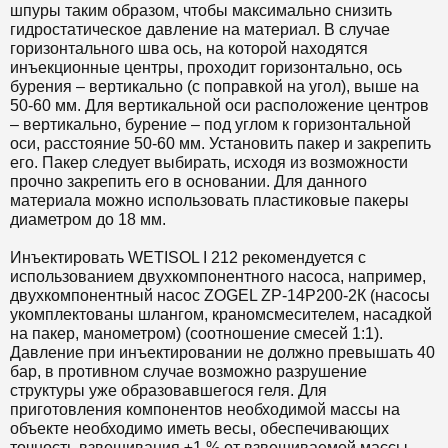
шпуры таким образом, чтобы максимально снизить
гидростатическое давление на материал. В случае
горизонтального шва ось, на которой находятся
инъекционные центры, проходит горизонтально, ось
бурения – вертикально (с поправкой на угол), выше на
50-60 мм. Для вертикальной оси расположение центров
– вертикально, бурение – под углом к горизонтальной
оси, расстояние 50-60 мм. Установить пакер и закрепить
его. Пакер следует выбирать, исходя из возможности
прочно закрепить его в основании. Для данного
материала можно использовать пластиковые пакеры
диаметром до 18 мм.
Инъектировать WETISOL I 212 рекомендуется с
использованием двухкомпонентного насоса, например,
двухкомпонентный насос ZOGEL ZP-14P200-2К (насосы
укомплектованы шлангом, краномсмесителем, насадкой
на пакер, манометром) (соотношение смесей 1:1).
Давление при инъектировании не должно превышать 40
бар, в противном случае возможно разрушение
структуры уже образовавшегося геля. Для
приготовления компонентов необходимой массы на
объекте необходимо иметь весы, обеспечивающих
точность взвешивания ±1 % от взвешиваемой массы.