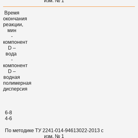
изм. № 1
Время
окончания
реакции,
мин
-
компонент
D –
вода
-
компонент
D –
водная
полимерная
дисперсия
6-8
4-6
По методике ТУ 2241-014-94613022-2013 c
изм. № 1