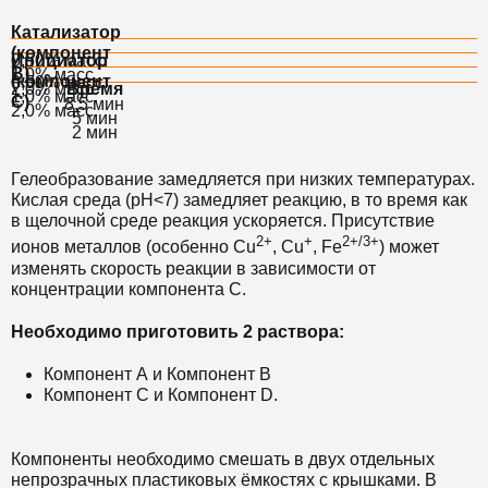
Катализатор
(компонент
Инициатор
0,50% масс.
B)
1,0% масс.
(компонент
0,50% масс.
2,0% масс.
Время
1,0% масс.
С)
8,5 мин
2,0% масс.
5 мин
2
мин
Гелеобразование замедляется при низких температурах.
Кислая среда (рН<7) замедляет реакцию, в то время как
в щелочной среде реакция ускоряется. Присутствие
2+
+
2+/3+
ионов металлов (особенно Cu
, Cu
, Fe
) может
изменять скорость реакции в зависимости от
концентрации компонента C.
Необходимо приготовить 2 раствора:
Компонент А и Компонент B
Компонент С и Компонент D.
Компоненты необходимо смешать в двух отдельных
непрозрачных пластиковых ёмкостях с крышками. В