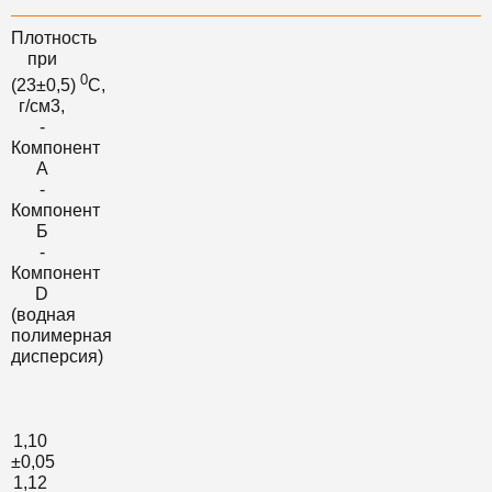
Плотность
при
0
(23±0,5)
С,
г/см3,
-
Компонент
А
-
Компонент
Б
-
Компонент
D
(водная
полимерная
дисперсия)
1,10
±0,05
1,12