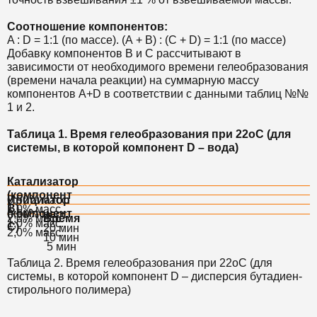
Соотношение компонентов:
A : D = 1:1 (по массе). (А + B) : (С + D) = 1:1 (по массе)
Добавку компонентов В и С рассчитывают в
зависимости от необходимого времени гелеобразования
(времени начала реакции) на суммарную массу
компонентов А+D в соответствии с данными таблиц №№
1 и 2.
Таблица 1. Время гелеобразования при 22оС (для
системы, в которой компонент D – вода)
Катализатор
(компонент
Инициатор
0,50% масс.
B)
1,0% масс.
(компонент
0,50% масс.
2,0% масс.
Время
1,0% масс.
С)
20 мин
2,0% масс.
10 мин
5 мин
Таблица 2. Время гелеобразования при 22оС (для
системы, в которой компонент D – дисперсия бутадиен-
стирольного полимера)