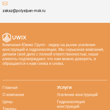
zakaz@polyalpan-msk.ru
Компания Ювикс Групп - лидер на рынке усиления
конструкций и гидроизоляции. Мы серьезная компания,
делаем своё дело с полной ответственностью, наши
клиенты подтверждают, что нам можно доверять, и
обращаются к нам снова и снова.
Услуги
Главная
О компании
Усиление конструкций
Цены
Гидроизоляция
конструкций
Товары