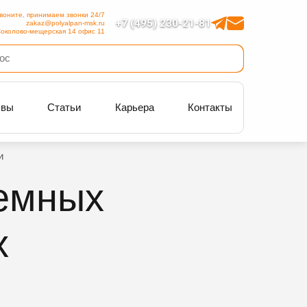
воните, принимаем звонки 24/7
+7 (495) 230-21-81
zakaz@polyalpan-msk.ru
околово-мещерская 14 офис 11
ывы
Статьи
Карьера
Контакты
и
земных
х