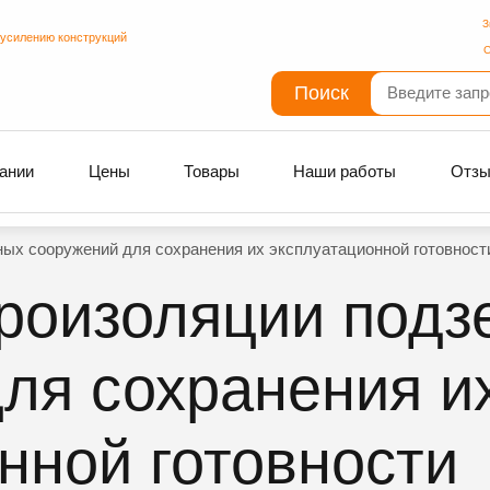
З
 усилению конструкций
С
Поиск
ании
Цены
Товары
Наши работы
Отз
ых сооружений для сохранения их эксплуатационной готовност
дроизоляции под
ля сохранения и
нной готовности