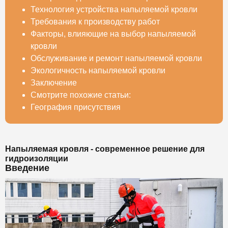
Технология устройства напыляемой кровли
Требования к производству работ
Факторы, влияющие на выбор напыляемой
кровли
Обслуживание и ремонт напыляемой кровли
Экологичность напыляемой кровли
Заключение
Смотрите похожие статьи:
География присутствия
Напыляемая кровля - современное решение для
гидроизоляции
Введение