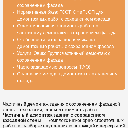
сохранением фасада
Нормативная база: ГОСТ, СНиП, СП для
демонтажных работ с сохранением фасада
Ориентировочная стоимость работ по
частичному демонтажу с сохранением фасада
Особенности выбора подрядчика на
демонтажные работы с сохранением фасада
Услуги Ювикс Групп: частичный демонтаж с
сохранением фасада
Часто задаваемые вопросы (FAQ)
Сравнение методов демонтажа с сохранением
фасада
Частичный демонтаж здания с сохранением фасадной
стены: технологии, этапы и стоимость работ
Частичный демонтаж здания с сохранением
фасадной стены
— комплекс инженерно-строительных
работ по разборке внутренних конструкций и перекрытий