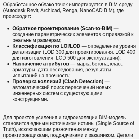
Обработанное облако точек импортируется в BIM-среду
(Autodesk Revit, Archicad, Renga, NanoCAD BIM), где
происходит:
Обратное проектирование (Scan-to-BIM)
—
создание параметрических элементов с привязкой к
реальным размерам;
Классификация по LOI/LOD
— определение уровня
детализации (LOD 300 для проектирования, LOD 400
для изготовления, LOD 500 для эксплуатации);
Назначение атрибутов
— марка бетона, класс
арматуры, дата обследования, результаты
испытаний на прочность;
Проверка коллизий (Clash Detection)
—
автоматический поиск пересечений новых
инженерных систем с существующими
конструкциями.
Для проектов усиления и гидроизоляции BIM-модель
становится единым источником истины (Single Source of
Truth), исключающим разночтения между
проектировщиками, подрядчиками и заказчиком. Детали