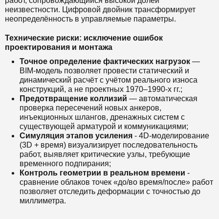
работ, сопровождающийся высокой долей
неизвестности. Цифровой двойник трансформирует
неопределённость в управляемые параметры.
Технические риски: исключение ошибок
проектирования и монтажа
Точное определение фактических нагрузок
—
BIM-модель позволяет провести статический и
динамический расчёт с учётом реального износа
конструкций, а не проектных 1970–1990-х гг.;
Предотвращение коллизий
— автоматическая
проверка пересечений новых анкеров,
инъекционных шлангов, дренажных систем с
существующей арматурой и коммуникациями;
Симуляция этапов усиления
- 4D-моделирование
(3D + время) визуализирует последовательность
работ, выявляет критические узлы, требующие
временного подпирания;
Контроль геометрии в реальном времени
-
сравнение облаков точек «до/во время/после» работ
позволяет отследить деформации с точностью до
миллиметра.